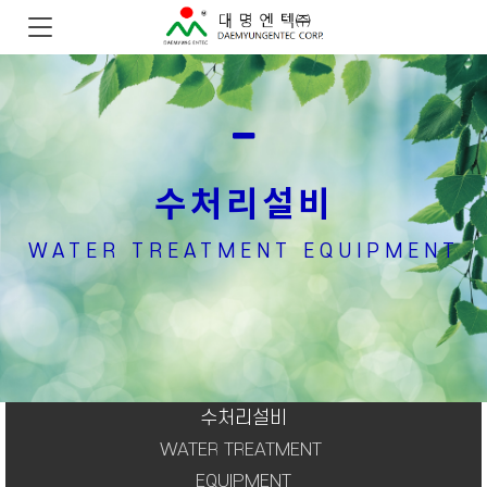
수처리설비
WATER TREATMENT EQUIPMENT
수처리설비
WATER TREATMENT
EQUIPMENT