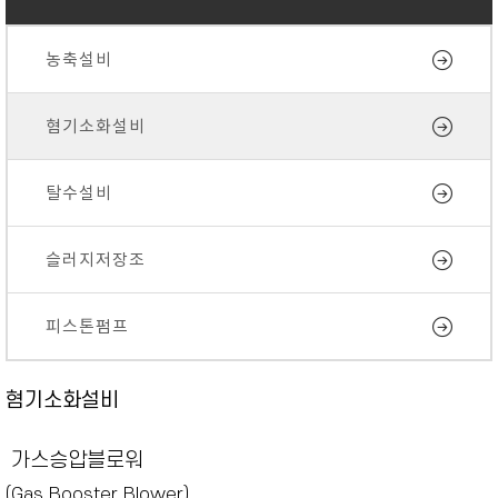
농축설비
혐기소화설비
탈수설비
슬러지저장조
피스톤펌프
혐기소화설비
가스승압블로워
(Gas Booster Blower)