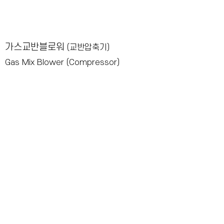
가스교반블로워
(교반압축기)
Gas Mix Blower (Compressor)
※특 징
- 강제 급유형으로 기기 수명이 길다.