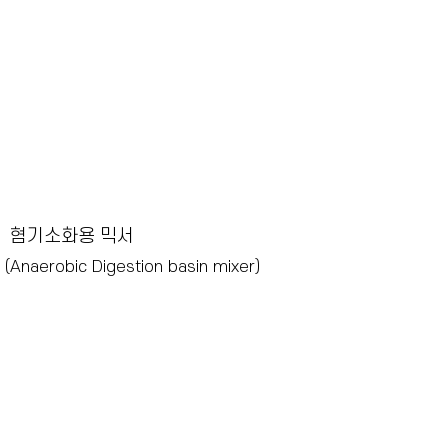
- 완벽하게 밀폐되어 가스의 누출이 없다.
- 높은 효율을 가짐으로서 동력비가 절감된다.
- 하수.폐수 처리장의 소화가스 교반에 적합하다.
- 쓰레기 매립지의 바이오 가스 압송 및 각종 분체 이송에
적합하다.
* 다른 이름으로
"가스 압축기(Gas Mixed Compressor)"
라고도 함.
혐기소화용 믹서
(Anaerobic Digestion basin mixer)
※특 징
하수 슬러지의 부피 감량화, 유기물의 안정화,병원성 세균
으로부터 안전화를 도모하는 설비로서 산발효조 및 메탄발
효조의 2단 소화조에 주로 사용되어 왔으며, 혐기 소화조의
슬러지 교반을 위한 설비를 제조, 공급합니다.